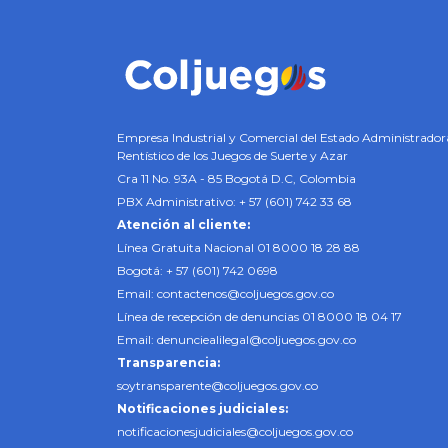
Empresa Industrial y Comercial del Estado Administrador
Rentístico de los Juegos de Suerte y Azar
Cra 11 No. 93A - 85 Bogotá D.C, Colombia
PBX Administrativo: + 57 (601) 742 33 68
Atención al cliente:
Línea Gratuita Nacional 01 8000 18 28 88
Bogotá: + 57 (601) 742 0698
Email:
contactenos@coljuegos.gov.co
Línea de recepción de denuncias 01 8000 18 04 17
Email:
denunciealilegal@coljuegos.gov.co
Transparencia:
soytransparente@coljuegos.gov.co
Notificaciones judiciales:
notificacionesjudiciales@coljuegos.gov.co