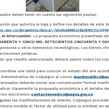
esados deben tener en cuenta las siguientes pautas:
ción que autoriza la baja y define los detalles de este b
os.gov.co/documentos/buscar/?q=20260006324&tk=0535134f44
 el intercambio:
La propuesta económica presentada deb
ARENTA Y CINCO MIL SETECIENTOS CINCUENTA Y DOS 
resoras u otros elementos tecnológicos. Los bienes of
ctaciones jurídicas.
do que resulte seleccionado deberá asumir todos los cost
oordinar una visita para conocer el estado del aire acond
 Administrativa de Coljuegos al correo
isandoval@coljue
teresados deberán enviar una comunicación formal manifes
indicar claramente la propuesta económica y el detalle de
rreo electrónico
contactenos@coljuegos.gov.co
gadas las manifestaciones de interés, Coljuegos procederá
rimera medida el factor de utilidad para la entidad; en s