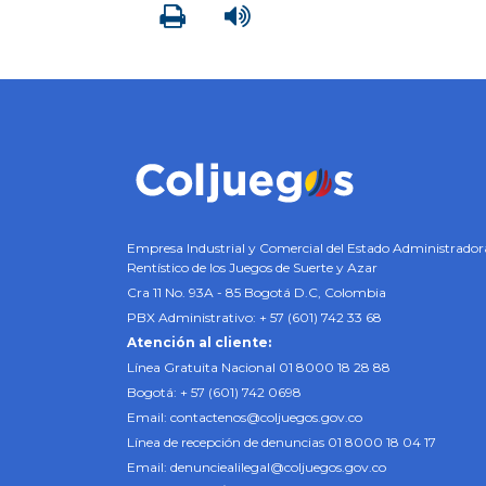
Imprimir
Leer contenido
Empresa Industrial y Comercial del Estado Administrador
Rentístico de los Juegos de Suerte y Azar
Cra 11 No. 93A - 85 Bogotá D.C, Colombia
PBX Administrativo: + 57 (601) 742 33 68
Atención al cliente:
Línea Gratuita Nacional 01 8000 18 28 88
Bogotá: + 57 (601) 742 0698
Email:
contactenos@coljuegos.gov.co
Línea de recepción de denuncias 01 8000 18 04 17
Email:
denunciealilegal@coljuegos.gov.co