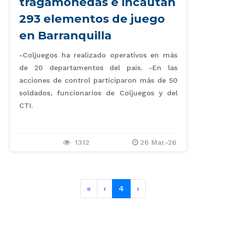
tragamonedas e incautan
293 elementos de juego
en Barranquilla
-Coljuegos ha realizado operativos en más
de 20 departamentos del país. -En las
acciones de control participaron más de 50
soldados, funcionarios de Coljuegos y del
CTI.
1312
26 Mar.-26
Inicio
página anterior
página siguiente
«
‹
4
›