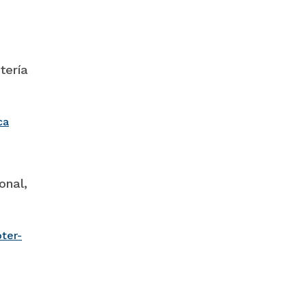
tería
ca
onal,
ter-