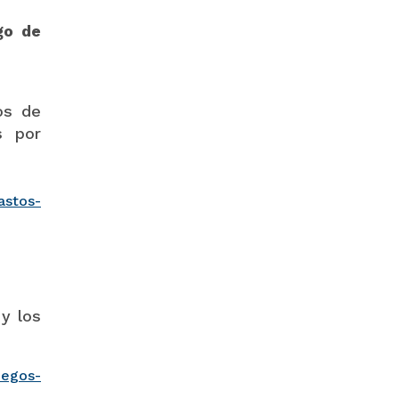
go de
os de
s por
astos-
y los
uegos-