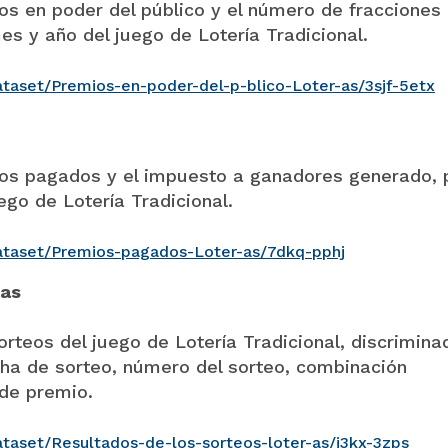
os en poder del público y el número de fracciones
s y año del juego de Lotería Tradicional.
ataset/Premios-en-poder-del-p-blico-Loter-as/3sjf-5etx
ios pagados y el impuesto a ganadores generado, 
ego de Lotería Tradicional.
ataset/Premios-pagados-Loter-as/7dkq-pphj
ías
rteos del juego de Lotería Tradicional, discrimina
cha de sorteo, número del sorteo, combinación
 de premio.
taset/Resultados-de-los-sorteos-loter-as/i3kx-3zps