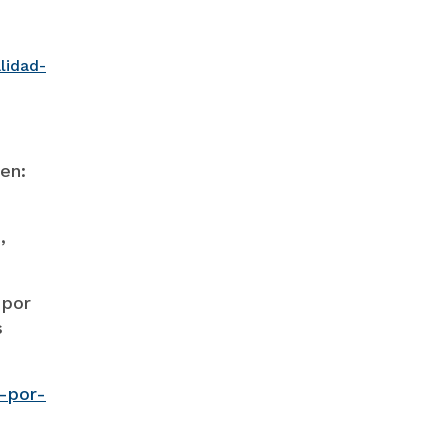
lidad-
en:
,
 por
s
-por-