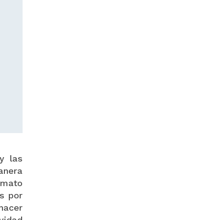
y las
anera
rmato
s por
hacer
vidad