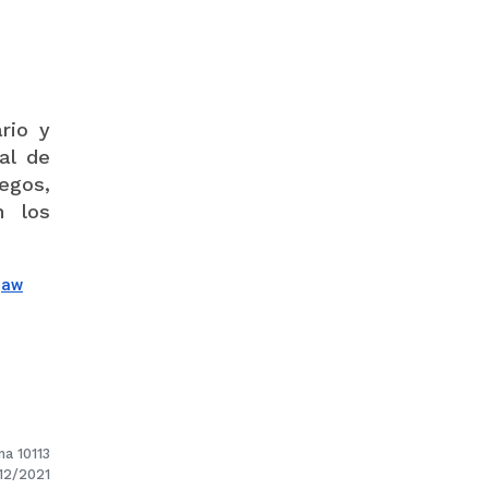
rio y
al de
egos,
n los
gaw
na 10113
/12/2021