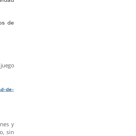
os de
 juego
ad-de-
enes y
o, sin