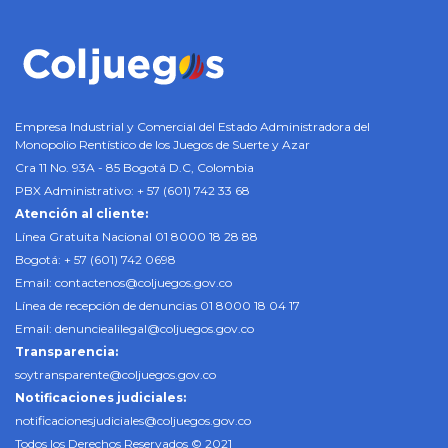
Empresa Industrial y Comercial del Estado Administradora del
Monopolio Rentístico de los Juegos de Suerte y Azar
Cra 11 No. 93A - 85 Bogotá D.C, Colombia
PBX Administrativo: + 57 (601) 742 33 68
Atención al cliente:
Línea Gratuita Nacional 01 8000 18 28 88
Bogotá: + 57 (601) 742 0698
Email:
contactenos@coljuegos.gov.co
Línea de recepción de denuncias 01 8000 18 04 17
Email:
denunciealilegal@coljuegos.gov.co
Transparencia:
soytransparente@coljuegos.gov.co
Notificaciones judiciales:
notificacionesjudiciales@coljuegos.gov.co
Todos los Derechos Reservados © 2021