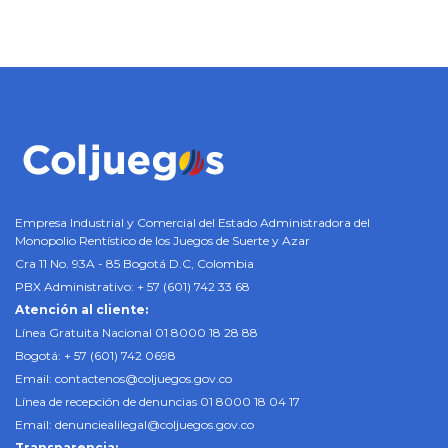
Empresa Industrial y Comercial del Estado Administradora del
Monopolio Rentístico de los Juegos de Suerte y Azar
Cra 11 No. 93A - 85 Bogotá D.C, Colombia
PBX Administrativo: + 57 (601) 742 33 68
Atención al cliente:
Línea Gratuita Nacional 01 8000 18 28 88
Bogotá: + 57 (601) 742 0698
Email:
contactenos@coljuegos.gov.co
Línea de recepción de denuncias 01 8000 18 04 17
Email:
denunciealilegal@coljuegos.gov.co
Transparencia: